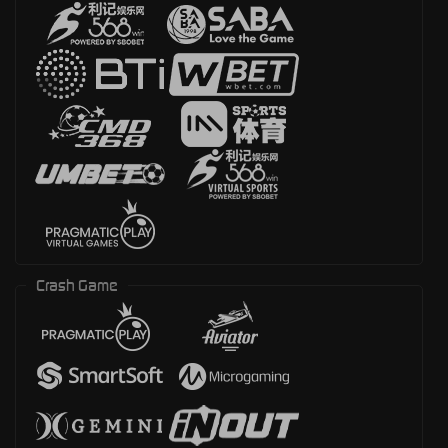
Crash Game