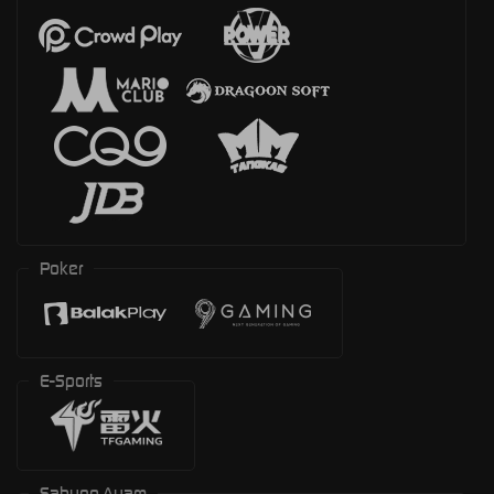
Poker
E-Sports
Sabung Ayam