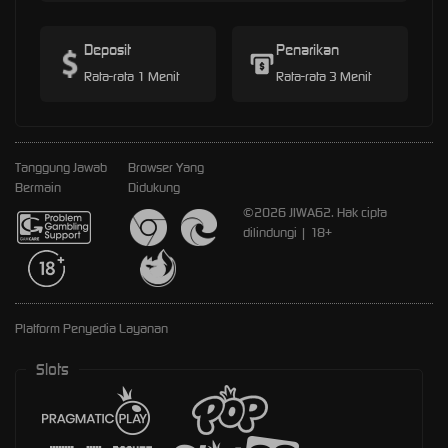
Deposit
Penarikan
Rata-rata 1 Menit
Rata-rata 3 Menit
Tanggung Jawab
Browser Yang
Bermain
Didukung
©2026 JIWA62. Hak cipta
dilindungi | 18+
Platform Penyedia Layanan
Slots