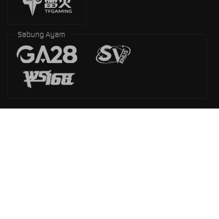
Sabung Ayam