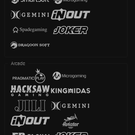
Arcade