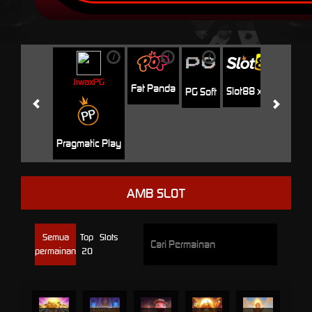
i
i
i
i
i
Facha
JiwaxPG
Fat Panda
Slot88 x PP
PG Soft
Pragmatic Play
AMB SLOT
Semua
Top
Slots
permainan
20