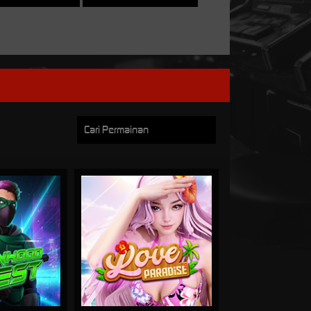
IDR
2,498,400.00
Wild Bounty Showdown
san****2
IDR
2,339,200.00
Wild Bounty Showdown
i****a
IDR
1,708,150.00
Gates of Olympus Super Scatter
i****a
IDR
904,500.00
Gates of Olympus Super Scatter
i****a
IDR
723,040.00
Gates of Olympus Super Scatter
i****a
IDR
632,550.00
Gates of Olympus Super Scatter
i****a
IDR
440,740.00