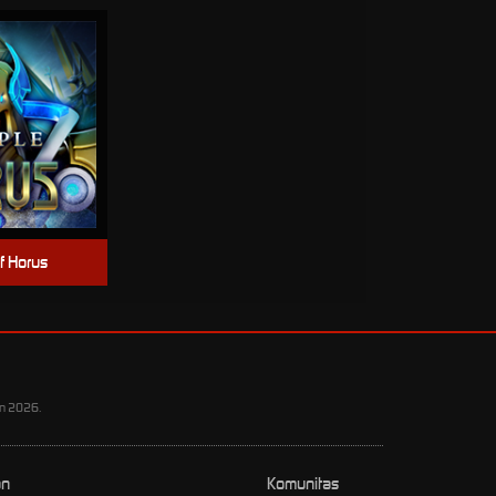
f Horus
un 2026.
an
Komunitas