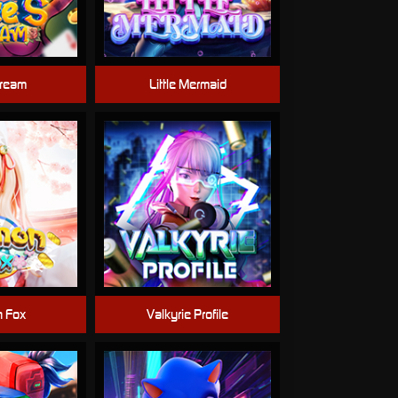
Dream
Little Mermaid
 Fox
Valkyrie Profile