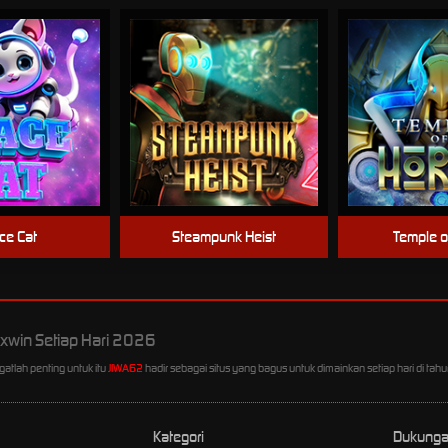
ce Cat
Steampunk Heist
Temple o
axwin Setiap Hari 2026
tlah penting untuk itu
JIWA62
hadir sebagai situs yang bagus untuk dimainkan setiap hari di tah
Kategori
Dukung