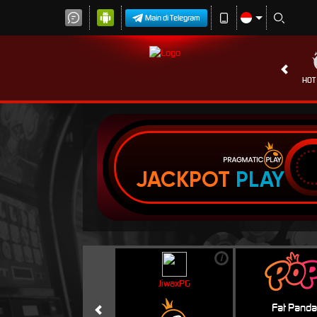
Main di Telegram
HOT
JACKPOT
PLAY
i
JiwaxPG
Fat Pand