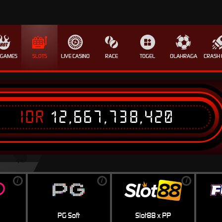
 GAMES
SLOTS
LIVE CASINO
RACE
TOGEL
OLAHRAGA
CRASH
IDR
12,667,738,420
i
i
i
a
PG Soft
Slot88 x PP