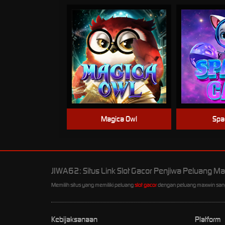
Magica Owl
Spa
JIWA62: Situs Link Slot Gacor Penjiwa Peluang M
Memilih situs yang memiliki peluang
slot gacor
dengan peluang maxwin sanga
Kebijaksanaan
Platform