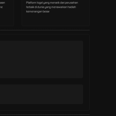
haan
Platform togel yang menarik dari perusahan
ame
terbaik di dunia yang menawarkan hadiah
kemenangan besar