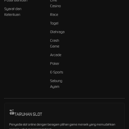
Pusat Bantuan
Live
Casino
Syarat dan
Ketentuan
Race
Togel
Olahraga
Crash
Game
Arcade
Poker
E-Sports
Sabung
Ayam
TARUHAN SLOT
Penyedia slot online dengan beragam pilihan game menarik yang memudahkan