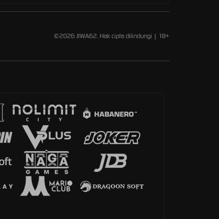
©2026 JIWA62. Hak cipta dilindungi | 18+