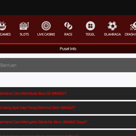
 GAMES
SLOTS
LIVE CASINO
RACE
TOGEL
OLAHRAGA
CRASH
Pusat Info
 Bantuan
aimana Cara Membuat Akun Di JIWA62?
a Uang Apa Saja Yang Diterima Oleh JIWA62?
aimana Cara Menyetor Dana Ke Akun JIWA62 Saya?