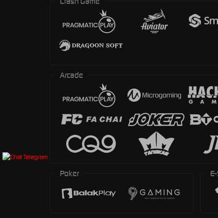
Crash Game
Arcade
Poker
E-