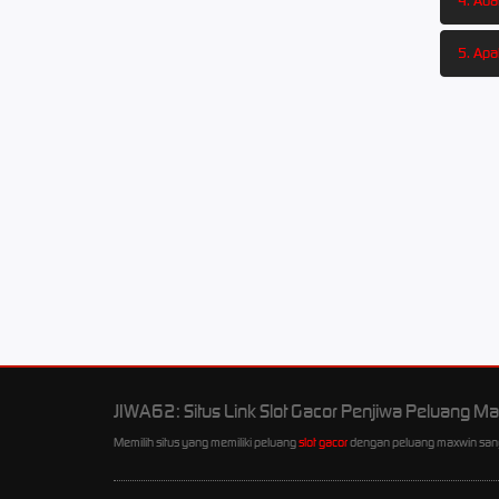
4. Ada
5. Apa
JIWA62: Situs Link Slot Gacor Penjiwa Peluang M
Memilih situs yang memiliki peluang
slot gacor
dengan peluang maxwin sanga