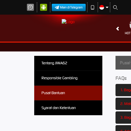
Main di Telegram
HOT
Pusat
Tentang JIWA62
FAQs
Responsible Gambling
1. Bag
Pusat Bantuan
2. Mat
Syarat dan Ketentuan
3. Bag