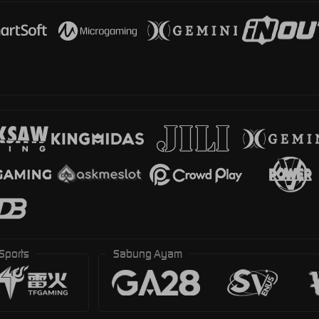
Sports
Sabung Ayam