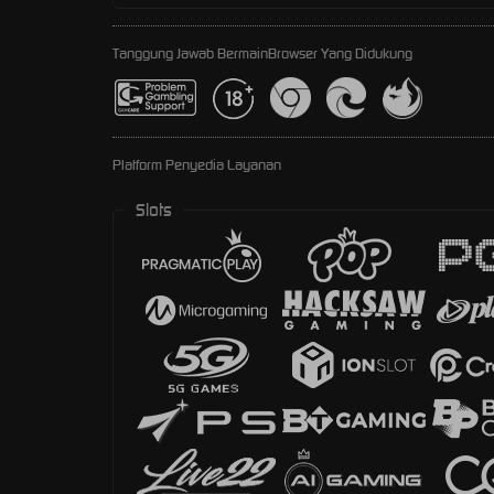
Tanggung Jawab Bermain
Browser Yang Didukung
Platform Penyedia Layanan
Slots