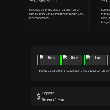
TARUHAN SLOT
TA
Penyedia slot online dengan beragam pilihan
Sportsb
game menarik yang memudahkan pemain untuk
menawar
mencapai jackpot
tinggi,
banyak 
* Selama bank maintenance dan bank offline deposit dan penarik
Deposit
Rata-rata 1 Menit