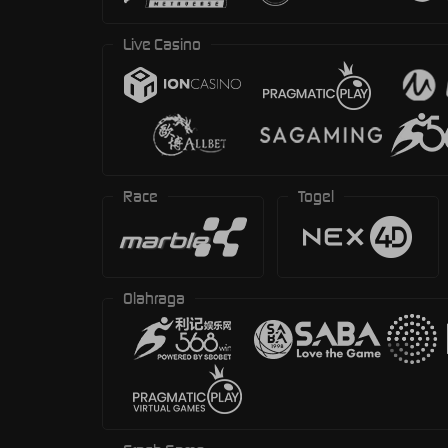
Live Casino
Race
Togel
Olahraga