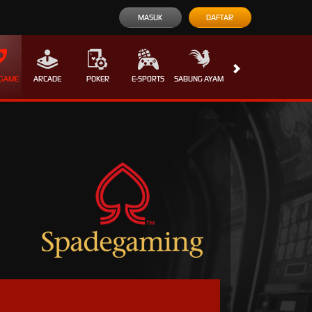
MASUK
DAFTAR
 GAME
ARCADE
POKER
E-SPORTS
SABUNG AYAM
PROMOSI