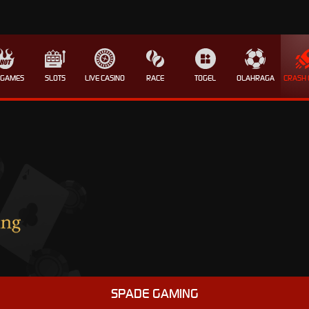
 GAMES
SLOTS
LIVE CASINO
RACE
TOGEL
OLAHRAGA
CRASH
SPADE GAMING