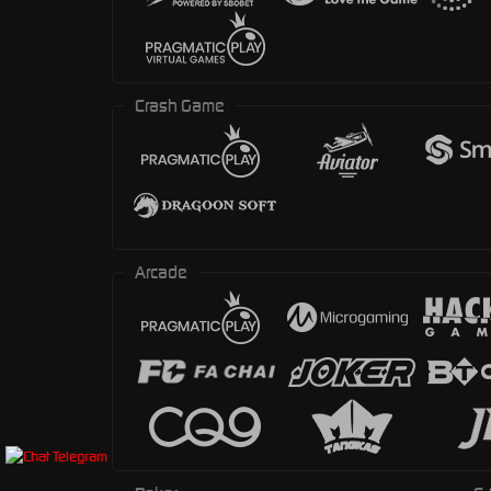
Crash Game
Arcade