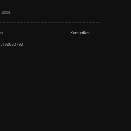
un 2026.
an
Komunitas
85182833793