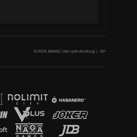
©2026 JIWA62. Hak cipta dilindungi | 18+