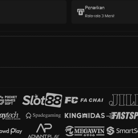
Penarikan
Rata-rata 3 Menit