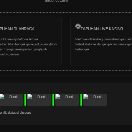
Sabung Ayam
RUHAN OLAHRAGA
TARUHAN LIVE KASINO
ook Gaming Platform Terbaik
Platform Pilihan bagi perusahaan-perusa
kan lebih banyak game, odds yang lebih
terbaik di dunia, dengan pilihan variasi g
 dan menyediakan pilihan yang lebih
terbanyak
untuk pemain.
an tidak dapat diproses