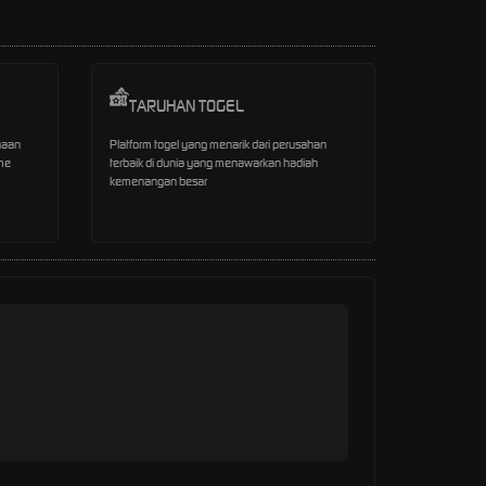
TARUHAN TOGEL
haan
Platform togel yang menarik dari perusahan
ame
terbaik di dunia yang menawarkan hadiah
kemenangan besar