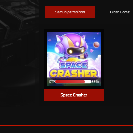
Semua permainan
Crash Game
RTP
83%
Space Crasher