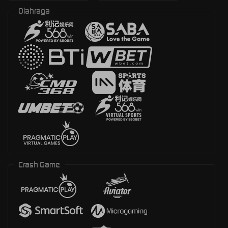
Olahraga
Crash Game