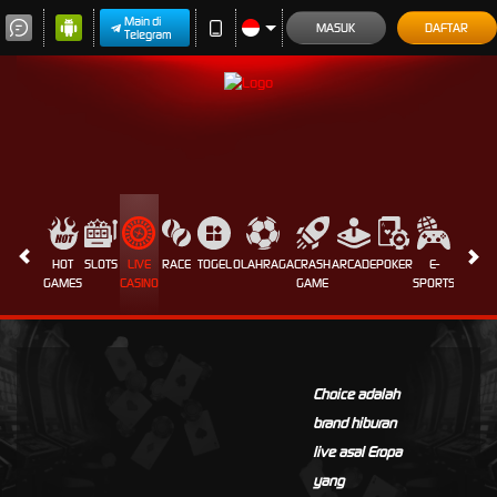
Main di
MASUK
DAFTAR
Telegram
HOT
SLOTS
LIVE
RACE
TOGEL
OLAHRAGA
CRASH
ARCADE
POKER
E-
SABUN
GAMES
CASINO
GAME
SPORTS
AYAM
Choice adalah
brand hiburan
live asal Eropa
yang