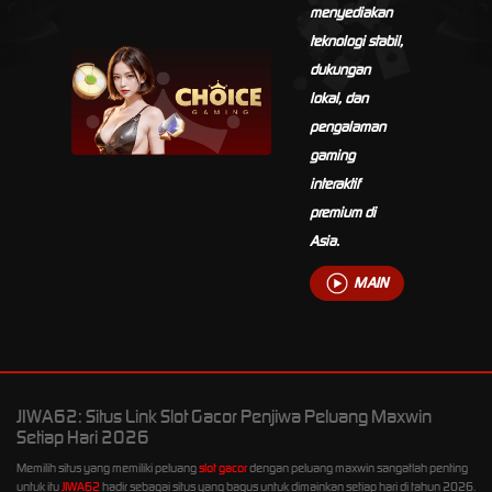
menyediakan
teknologi stabil,
dukungan
lokal, dan
pengalaman
gaming
interaktif
premium di
Asia.
MAIN
JIWA62: Situs Link Slot Gacor Penjiwa Peluang Maxwin
Setiap Hari 2026
Memilih situs yang memiliki peluang
slot gacor
dengan peluang maxwin sangatlah penting
untuk itu
JIWA62
hadir sebagai situs yang bagus untuk dimainkan setiap hari di tahun 2026.