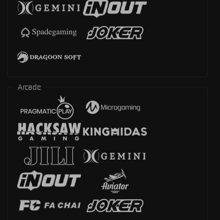
Arcade