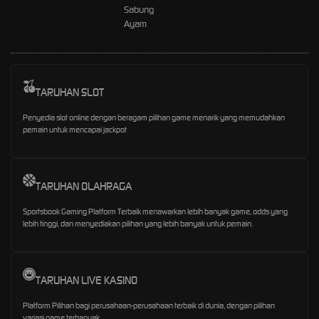
Sabung
Ayam
TARUHAN SLOT
Penyedia slot online dengan beragam pilihan game menarik yang memudahkan
pemain untuk mencapai jackpot
TARUHAN OLAHRAGA
Sportsbook Gaming Platform Terbaik menawarkan lebih banyak game, odds yang
lebih tinggi, dan menyediakan pilihan yang lebih banyak untuk pemain.
TARUHAN LIVE KASINO
Platform Pilihan bagi perusahaan-perusahaan terbaik di dunia, dengan pilihan
variasi game terbanyak