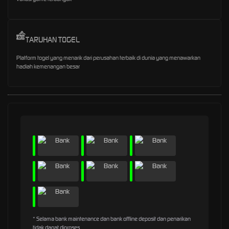
TARUHAN TOGEL
Platform togel yang menarik dari perusahan terbaik di dunia yang menawarkan
hadiah kemenangan besar
* Selama bank maintenance dan bank offline deposit dan penarikan
tidak dapat diproses