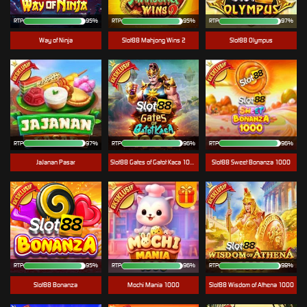
RTP
95%
RTP
95%
RTP
97%
Way of Ninja
Slot88 Mahjong Wins 2
Slot88 Olympus
RTP
97%
RTP
96%
RTP
96%
JaJanan Pasar
Slot88 Gates of Gatot Kaca 1000
Slot88 Sweet Bonanza 1000
RTP
95%
RTP
96%
RTP
98%
Slot88 Bonanza
Mochi Mania 1000
Slot88 Wisdom of Athena 1000