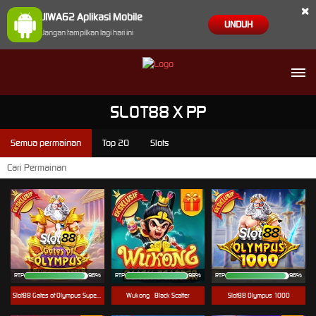
×
JIWA62 Aplikasi Mobile
UNDUH
Jangan tampilkan lagi hari ini
SLOT88 X PP
Semua permainan
Top 20
Slots
RTP
96%
RTP
98%
RTP
96%
Slot88 Gates of Olympus Super Scatter
Wukong - Black Scatter
Slot88 Olympus 1000