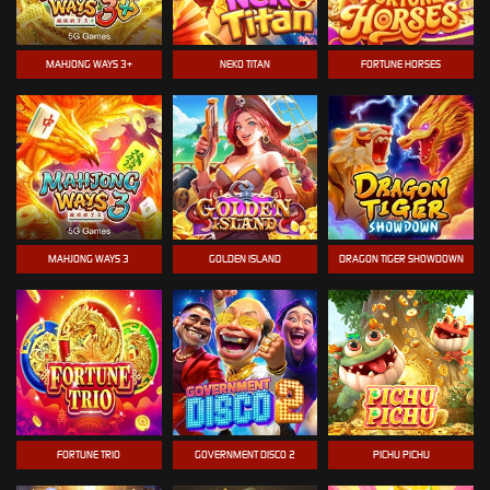
MAHJONG WAYS 3+
NEKO TITAN
FORTUNE HORSES
MAHJONG WAYS 3
GOLDEN ISLAND
DRAGON TIGER SHOWDOWN
FORTUNE TRIO
GOVERNMENT DISCO 2
PICHU PICHU