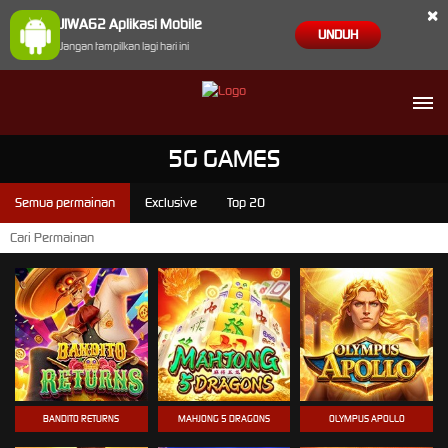
×
JIWA62 Aplikasi Mobile
UNDUH
Jangan tampilkan lagi hari ini
5G GAMES
Semua permainan
Exclusive
Top 20
BANDITO RETURNS
MAHJONG 5 DRAGONS
OLYMPUS APOLLO