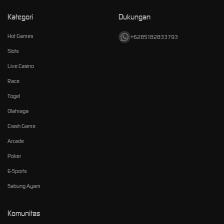
Kategori
Dukungan
Hot Games
+6285182833793
Slots
Live Casino
Race
Togel
Olahraga
Crash Game
Arcade
Poker
E-Sports
Sabung Ayam
Komunitas