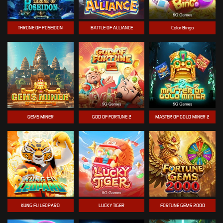
THRONE OF POSEIDON
BATTLE OF ALLIANCE
Color Bingo
GEMS MINER
GOD OF FORTUNE 2
MASTER OF GOLD MINER 2
KUNG FU LEOPARD
LUCKY TIGER
FORTUNE GEMS 2000