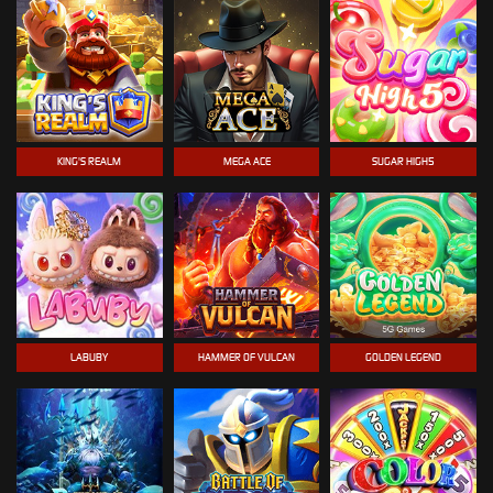
KING'S REALM
MEGA ACE
SUGAR HIGH5
LABUBY
HAMMER OF VULCAN
GOLDEN LEGEND