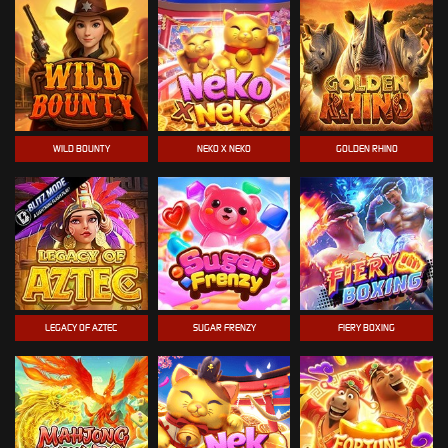
WILD BOUNTY
NEKO X NEKO
GOLDEN RHINO
LEGACY OF AZTEC
SUGAR FRENZY
FIERY BOXING