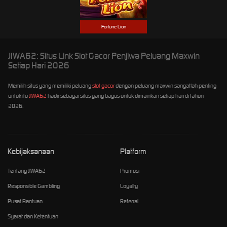
Fortune Lion
JIWA62: Situs Link Slot Gacor Penjiwa Peluang Maxwin
Setiap Hari 2026
Memilih situs yang memiliki peluang
slot gacor
dengan peluang maxwin sangatlah penting
untuk itu
JIWA62
hadir sebagai situs yang bagus untuk dimainkan setiap hari di tahun
2026.
Kebijaksanaan
Platform
Tentang JIWA62
Promosi
Responsible Gambling
Loyalty
Pusat Bantuan
Referral
Syarat dan Ketentuan