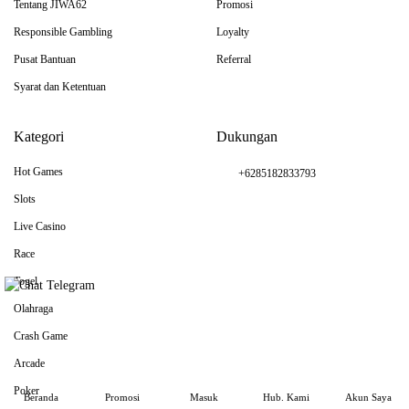
Kebijaksanaan
Platform
Tentang JIWA62
Promosi
Responsible Gambling
Loyalty
Pusat Bantuan
Referral
Syarat dan Ketentuan
Kategori
Dukungan
Hot Games
+6285182833793
Slots
Live Casino
Race
Togel
Olahraga
Beranda
Promosi
Masuk
Hub. Kami
Akun Saya
Crash Game