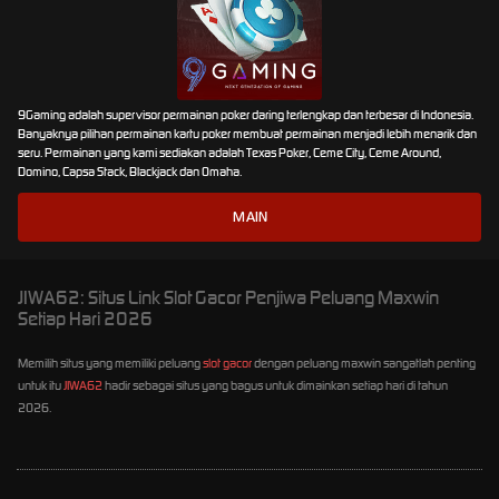
9Gaming adalah supervisor permainan poker daring terlengkap dan terbesar di Indonesia.
Banyaknya pilihan permainan kartu poker membuat permainan menjadi lebih menarik dan
seru. Permainan yang kami sediakan adalah Texas Poker, Ceme City, Ceme Around,
Domino, Capsa Stack, Blackjack dan Omaha.
MAIN
JIWA62: Situs Link Slot Gacor Penjiwa Peluang Maxwin
Setiap Hari 2026
Memilih situs yang memiliki peluang
slot gacor
dengan peluang maxwin sangatlah penting
untuk itu
JIWA62
hadir sebagai situs yang bagus untuk dimainkan setiap hari di tahun
2026.