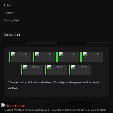
Poker
E-Sports
Sabung Ayam
Komunitas
* Selama bank maintenance dan bank offline deposit dan penarikan tidak dapat
diproses
©2026 JIWA62 menawarkan berbagai macam provider pilihan terbaik dan didukung oleh