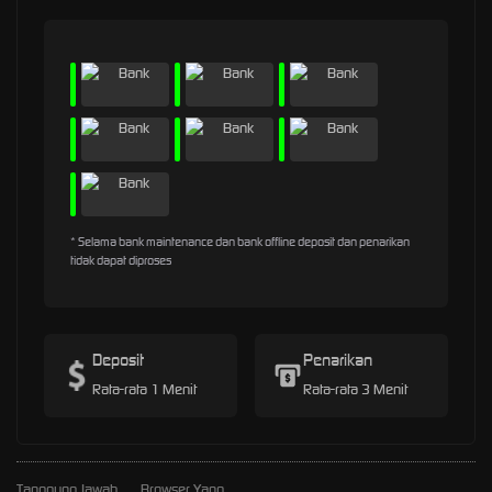
* Selama bank maintenance dan bank offline deposit dan penarikan
tidak dapat diproses
Deposit
Penarikan
Rata-rata 1 Menit
Rata-rata 3 Menit
Tanggung Jawab
Browser Yang