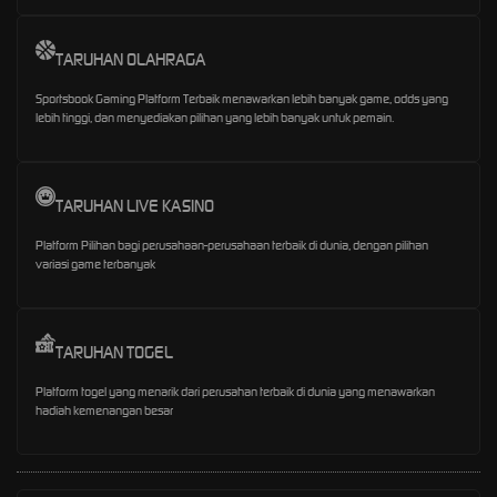
TARUHAN OLAHRAGA
Sportsbook Gaming Platform Terbaik menawarkan lebih banyak game, odds yang
lebih tinggi, dan menyediakan pilihan yang lebih banyak untuk pemain.
TARUHAN LIVE KASINO
Platform Pilihan bagi perusahaan-perusahaan terbaik di dunia, dengan pilihan
variasi game terbanyak
TARUHAN TOGEL
Platform togel yang menarik dari perusahan terbaik di dunia yang menawarkan
hadiah kemenangan besar