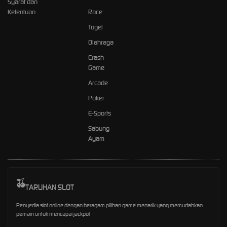
Syarat dan
Ketentuan
Race
Togel
Olahraga
Crash
Game
Arcade
Poker
E-Sports
Sabung
Ayam
TARUHAN SLOT
Penyedia slot online dengan beragam pilihan game menarik yang memudahkan
pemain untuk mencapai jackpot