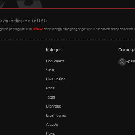
axwin Setiap Hari 2026
tlah penting untuk itu
JIWA62
hadir sebagai situs yang bagus untuk dimainkan setiap hari di tah
Kategori
Dukung
Hot Games
+62
Slots
Live Casino
Race
Togel
Olahraga
Crash Game
Arcade
Poker