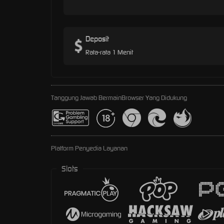
Deposit
Rata-rata 1 Menit
Tanggung Jawab Bermain
Browser Yang Didukung
Platform Penyedia Layanan
Slots