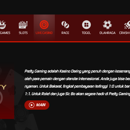
 GAMES
SLOTS
LIVE CASINO
RACE
TOGEL
OLAHRAGA
CRASH
Pretty Gaming adalah Kasino Daring yang penuh dengan kesenanga
oleh para pemain dengan standar internasional. Anda juga bisa b
nyaman. Untuk Bakarat, tingkat pembayaran tertinggi 1:0 untuk b
1:1. Untuk Rolet dan juga Sic Bo akan segera hadir di Pretty Gaming
MAIN