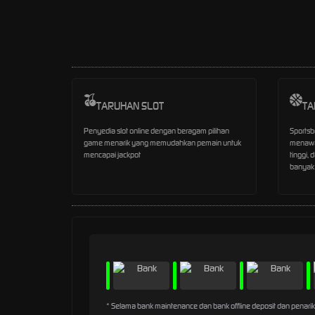
TARUHAN SLOT
TA
Penyedia slot online dengan beragam pilihan
Sportsb
game menarik yang memudahkan pemain untuk
menawar
mencapai jackpot
tinggi,
banyak 
* Selama bank maintenance dan bank offline deposit dan penarik