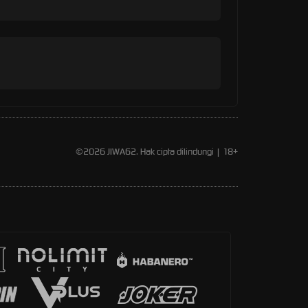
©2026 JIWA62. Hak cipta dilindungi | 18+