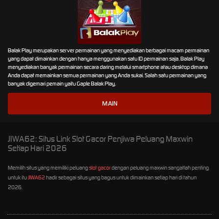
Balak Play merupakan server permainan yang menyediakan berbagai macam permainan
yang dapat dimainkan dengan hanya menggunakan satu ID permainan saja. Balak Play
menyediakan banyak permainan secara daring melalui smartphone atau desktop dimana
Anda dapat memainkan semua permainan yang Anda sukai. Salah satu permainan yang
banyak digemari pemain yaitu Gaple Balak Play.
MAIN
JIWA62: Situs Link Slot Gacor Penjiwa Peluang Maxwin
Setiap Hari 2026
Memilih situs yang memiliki peluang
slot gacor
dengan peluang maxwin sangatlah penting
untuk itu
JIWA62
hadir sebagai situs yang bagus untuk dimainkan setiap hari di tahun
2026.