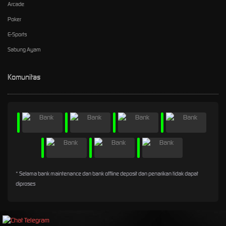
Arcade
Poker
E-Sports
Sabung Ayam
Komunitas
* Selama bank maintenance dan bank offline deposit dan penarikan tidak dapat
diproses