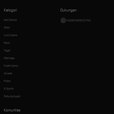
Kategori
Dukungan
Hot Games
+6285182833793
Slots
Live Casino
Race
Togel
Olahraga
Crash Game
Arcade
Poker
E-Sports
Sabung Ayam
Komunitas