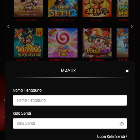
GATES OF OLYMPUS POP
STORM OF SETH 2
NEZHA 2
MAHJONG MAX
WUKONG - BLACK SCATTER
SWEET BONANZA 2500
POKER WIN
PIRATE QUEST 1
×
MASUK
UNDUH
JIWA62 APP
Nama Pengguna
Nikmati berbagai permainan dalam satu
genggaman
Kata Sandi
UNDUH
PANDUAN INSTALASI
Lupa Kata Sandi?