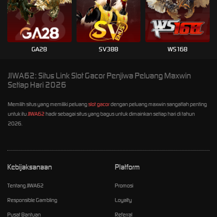
GA28
SV388
WS168
JIWA62: Situs Link Slot Gacor Penjiwa Peluang Maxwin
Setiap Hari 2026
Memilih situs yang memiliki peluang
slot gacor
dengan peluang maxwin sangatlah penting
untuk itu
JIWA62
hadir sebagai situs yang bagus untuk dimainkan setiap hari di tahun
2026.
Kebijaksanaan
Platform
Tentang JIWA62
Promosi
Responsible Gambling
Loyalty
Pusat Bantuan
Referral