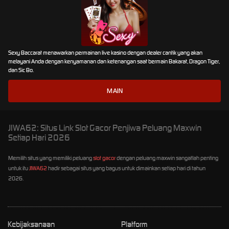
Sexy Baccarat menawarkan permainan live kasino dengan dealer cantik yang akan
melayani Anda dengan kenyamanan dan ketenangan saat bermain Bakarat, Dragon Tiger,
dan Sic Bo.
MAIN
JIWA62: Situs Link Slot Gacor Penjiwa Peluang Maxwin
Setiap Hari 2026
Memilih situs yang memiliki peluang
slot gacor
dengan peluang maxwin sangatlah penting
untuk itu
JIWA62
hadir sebagai situs yang bagus untuk dimainkan setiap hari di tahun
2026.
Kebijaksanaan
Platform