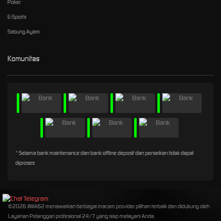
Poker
E-Sports
Sabung Ayam
Komunitas
* Selama bank maintenance dan bank offline deposit dan penarikan tidak dapat
diproses
©2026 JIWA62 menawarkan berbagai macam provider pilihan terbaik dan didukung oleh
Layanan Pelanggan profesional 24/7 yang siap melayani Anda.