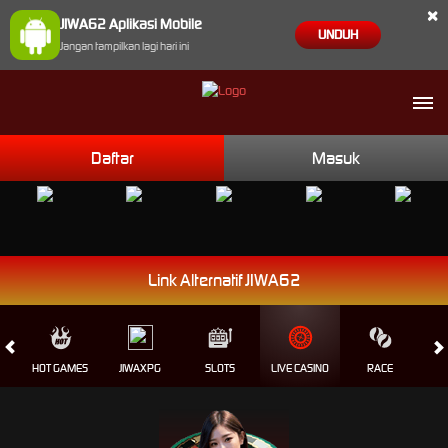
×
JIWA62 Aplikasi Mobile
UNDUH
Jangan tampilkan lagi hari ini
Daftar
Masuk
Link Alternatif JIWA62
HOT GAMES
JIWAXPG
SLOTS
LIVE CASINO
RACE