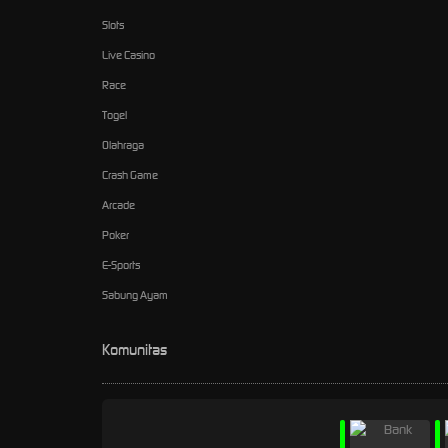
Slots
Live Casino
Race
Togel
Olahraga
Crash Game
Arcade
Poker
E-Sports
Sabung Ayam
Komunitas