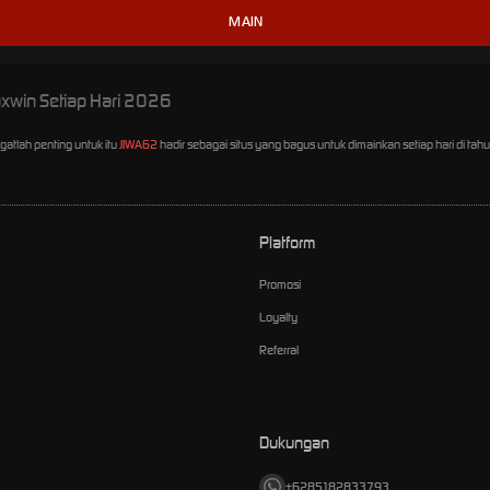
MAIN
axwin Setiap Hari 2026
tlah penting untuk itu
JIWA62
hadir sebagai situs yang bagus untuk dimainkan setiap hari di ta
Platform
Promosi
Loyalty
Referral
Dukungan
+6285182833793