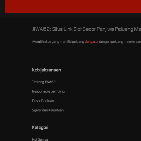
JIWA62: Situs Link Slot Gacor Penjiwa Peluang M
Memilih situs yang memiliki peluang
slot gacor
dengan peluang maxwin sanga
Kebijaksanaan
Tentang JIWA62
Responsible Gambling
Pusat Bantuan
Syarat dan Ketentuan
Kategori
Hot Games