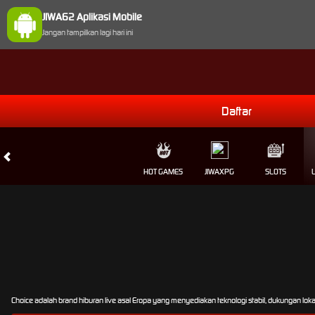
JIWA62 Aplikasi Mobile
Jangan tampilkan lagi hari ini
Daftar
HOT GAMES
JIWAXPG
SLOTS
Choice adalah brand hiburan live asal Eropa yang menyediakan teknologi stabil, dukungan loka