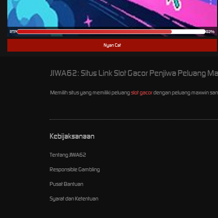
RTP
82%
Nyan Cat
JIWA62: Situs Link Slot Gacor Penjiwa Peluang M
Memilih situs yang memiliki peluang
slot gacor
dengan peluang maxwin sanga
Kebijaksanaan
Tentang JIWA62
Responsible Gambling
Pusat Bantuan
Syarat dan Ketentuan