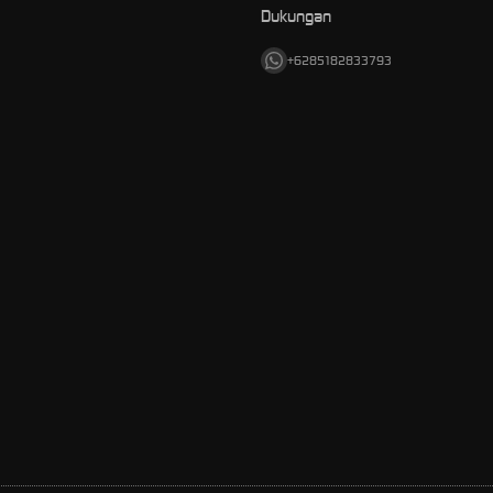
Dukungan
+6285182833793