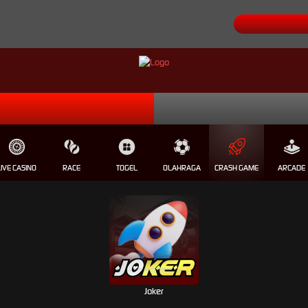
LIVE CASINO
RACE
TOGEL
OLAHRAGA
CRASH GAME
ARCADE
Joker