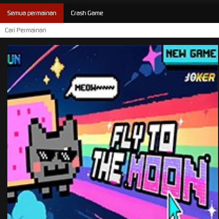
Semua permainan
Crash Game