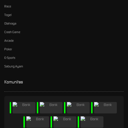
Race
Togel
Olahraga
Crash Game
Arcade
Poker
E-Sports
Sabung Ayam
Komunitas