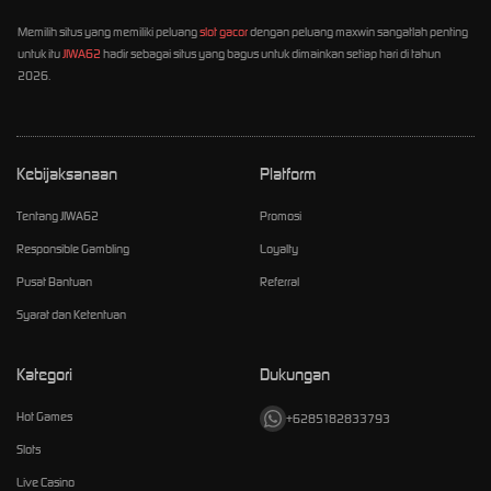
Memilih situs yang memiliki peluang
slot gacor
dengan peluang maxwin sangatlah penting
untuk itu
JIWA62
hadir sebagai situs yang bagus untuk dimainkan setiap hari di tahun
2026.
Kebijaksanaan
Platform
Tentang JIWA62
Promosi
Responsible Gambling
Loyalty
Pusat Bantuan
Referral
Syarat dan Ketentuan
Kategori
Dukungan
Hot Games
+6285182833793
Slots
Live Casino