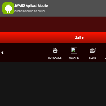
JIWA62 Aplikasi Mobile
Jangan tampilkan lagi hari ini
Daftar
HOT GAMES
JIWAXPG
SLOTS