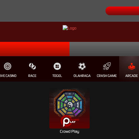
LIVE CASINO
RACE
TOGEL
OLAHRAGA
CRASH GAME
ARCADE
Crowd Play