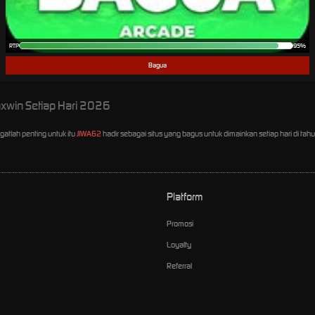
RTP
95%
Bagua
axwin Setiap Hari 2026
tlah penting untuk itu
JIWA62
hadir sebagai situs yang bagus untuk dimainkan setiap hari di ta
Platform
Promosi
Loyalty
Referral