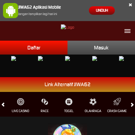
×
JIWA62 Aplikasi Mobile
UNDUH
Jangan tampilkan lagi hari ini
Daftar
Masuk
Link Alternatif JIWA62
S
LIVE CASINO
RACE
TOGEL
OLAHRAGA
CRASH GAME